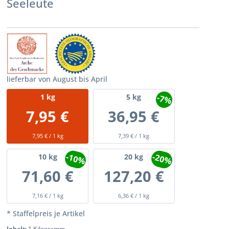
Seeleute
lieferbar von August bis April
-7%
1
kg
5
kg
7,95 €
36,95 €
7,95 € / 1 kg
7,39 € / 1 kg
-10%
-20%
10
kg
20
kg
71,60 €
127,20 €
7,16 € / 1 kg
6,36 € / 1 kg
* Staffelpreis je Artikel
Inhalt:
1 Kilogramm