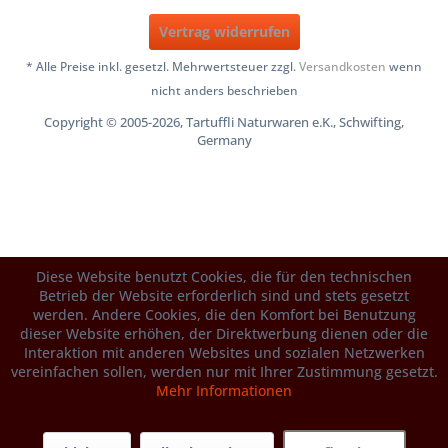
Vertrag widerrufen
* Alle Preise inkl. gesetzl. Mehrwertsteuer zzgl.
Versandkosten
wenn
nicht anders beschrieben
Copyright © 2005-2026, Tartuffli Naturwaren e.K., Schwifting,
Germany
Diese Website benutzt Cookies, die für den technischen
Betrieb der Website erforderlich sind und stets gesetzt
werden. Andere Cookies, die den Komfort bei Benutzung
dieser Website erhöhen, der Direktwerbung dienen oder die
Interaktion mit anderen Websites und sozialen Netzwerken
vereinfachen sollen, werden nur mit Ihrer Zustimmung gesetzt.
Mehr Informationen