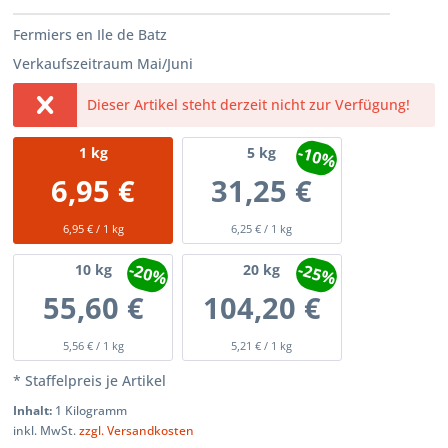
Fermiers en Ile de Batz
Verkaufszeitraum Mai/Juni
Dieser Artikel steht derzeit nicht zur Verfügung!
-10%
1
kg
5
kg
6,95 €
31,25 €
6,95 € / 1 kg
6,25 € / 1 kg
-20%
-25%
10
kg
20
kg
55,60 €
104,20 €
5,56 € / 1 kg
5,21 € / 1 kg
* Staffelpreis je Artikel
Inhalt:
1 Kilogramm
inkl. MwSt.
zzgl. Versandkosten