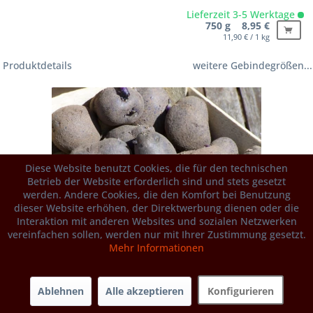
Lieferzeit 3-5 Werktage
750 g 8,95 €
11,90 € / 1 kg
Produktdetails
weitere Gebindegrößen...
Diese Website benutzt Cookies, die für den technischen
Betrieb der Website erforderlich sind und stets gesetzt
werden. Andere Cookies, die den Komfort bei Benutzung
dieser Website erhöhen, der Direktwerbung dienen oder die
Interaktion mit anderen Websites und sozialen Netzwerken
vereinfachen sollen, werden nur mit Ihrer Zustimmung gesetzt.
Mehr Informationen
Ablehnen
Alle akzeptieren
Konfigurieren
Blue Star [vf] aus der Bretagne