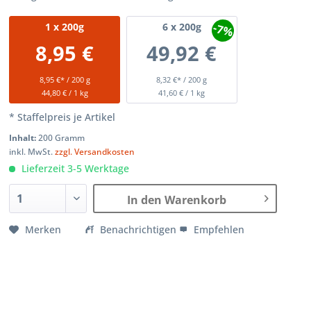
-7%
1
x 200g
6
x 200g
8,95 €
49,92 €
8,95 €* / 200 g
8,32 €* / 200 g
44,80 € / 1 kg
41,60 € / 1 kg
* Staffelpreis je Artikel
Inhalt:
200 Gramm
inkl. MwSt.
zzgl. Versandkosten
Lieferzeit 3-5 Werktage
In den Warenkorb
Merken
Benachrichtigen
Empfehlen