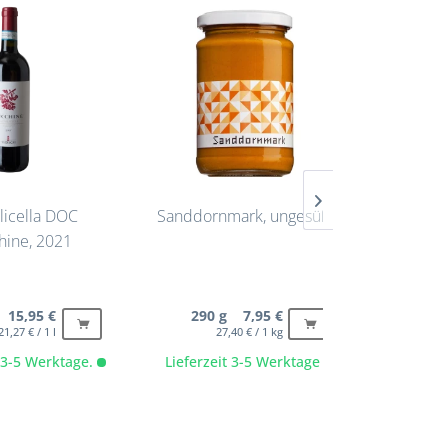
licella DOC
Sanddornmark, ungesüßt
Pistazie
hine, 2021
 15,95 €
290 g 7,95 €
95 
21,27 € / 1 l
27,40 € / 1 kg
14
t 3-5 Werktage.
Lieferzeit 3-5 Werktage
Lieferze