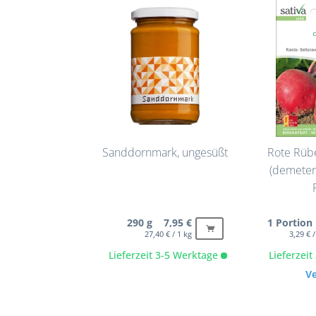
Sanddornmark, ungesüßt
Rote Rü
(demeter 
290 g 7,95 €
1 Portion
27,40 € / 1 kg
3,29 € 
Lieferzeit 3-5 Werktage
Lieferzei
V