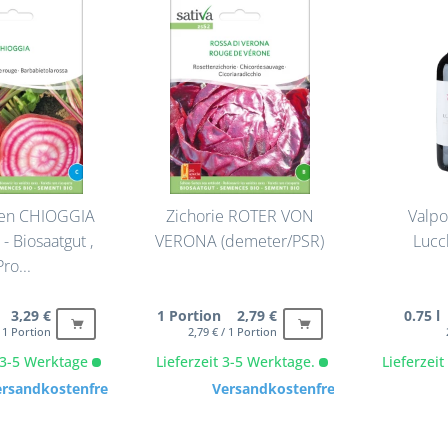
ben CHIOGGIA
Zichorie ROTER VON
Valpo
- Biosaatgut ,
VERONA (demeter/PSR)
Lucc
Pro...
 3,29 €
1 Portion 2,79 €
0.75 l
/ 1 Portion
2,79 € / 1 Portion
t 3-5 Werktage
Lieferzeit 3-5 Werktage.
Lieferzei
ersandkostenfrei
Versandkostenfrei