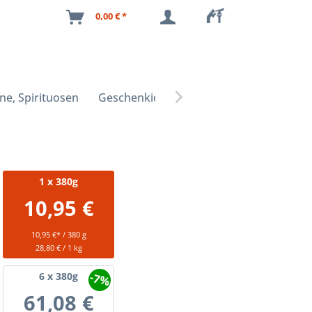
0,00 € *
ne, Spirituosen
Geschenkideen

1
x 380g
10,95 €
10,95 €* / 380 g
28,80 € / 1 kg
-7%
6
x 380g
61,08 €