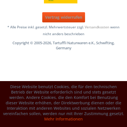
Vertrag widerrufen
* Alle Preise inkl. gesetzl. Mehrwertsteuer zzgl.
Versandkosten
wenn
nicht anders beschrieben
Copyright © 2005-2026, Tartuffli Naturwaren e.K., Schwifting,
Germany
Diese Website benutzt Cookies, die für den technischen
Betrieb der Website erforderlich sind und stets gesetzt
werden. Andere Cookies, die den Komfort bei Benutzung
dieser Website erhöhen, der Direktwerbung dienen oder die
Interaktion mit anderen Websites und sozialen Netzwerken
vereinfachen sollen, werden nur mit Ihrer Zustimmung gesetzt.
Mehr Informationen