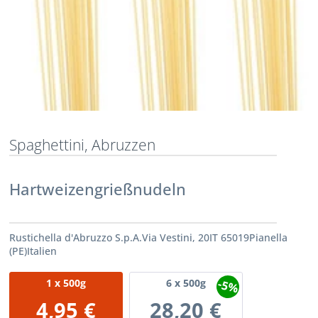
Spaghettini, Abruzzen
Hartweizengrießnudeln
Rustichella d'Abruzzo S.p.A.Via Vestini, 20IT 65019Pianella
(PE)Italien
-5%
1
x 500g
6
x 500g
4,95 €
28,20 €