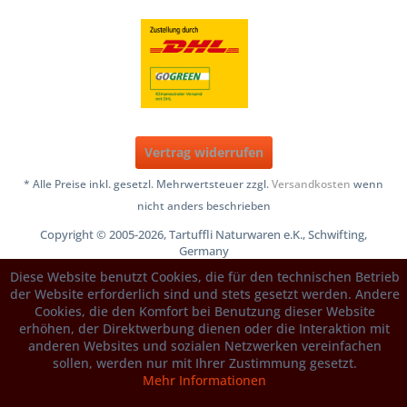
Vertrag widerrufen
* Alle Preise inkl. gesetzl. Mehrwertsteuer zzgl.
Versandkosten
wenn
nicht anders beschrieben
Copyright © 2005-2026, Tartuffli Naturwaren e.K., Schwifting,
Germany
Diese Website benutzt Cookies, die für den technischen Betrieb
der Website erforderlich sind und stets gesetzt werden. Andere
Cookies, die den Komfort bei Benutzung dieser Website
erhöhen, der Direktwerbung dienen oder die Interaktion mit
anderen Websites und sozialen Netzwerken vereinfachen
sollen, werden nur mit Ihrer Zustimmung gesetzt.
Mehr Informationen