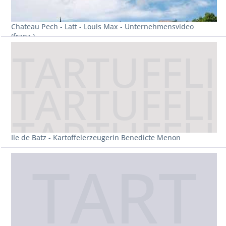
Chateau Pech - Latt - Louis Max - Unternehmensvideo
(franz.)
Ile de Batz - Kartoffelerzeugerin Benedicte Menon