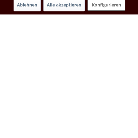
Ablehnen
Alle akzeptieren
Konfigurieren
Thunfisch im eigenen Saft, Tonno all
naturale,...
exzellenter Thunfisch in eigenem Saft