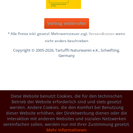
Vertrag widerrufen
* Alle Preise inkl. gesetzl. Mehrwertsteuer zzgl.
Versandkosten
wenn
nicht anders beschrieben
Copyright © 2005-2026, Tartuffli Naturwaren e.K., Schwifting,
Germany
Diese Website benutzt Cookies, die für den technischen
Betrieb der Website erforderlich sind und stets gesetzt
werden. Andere Cookies, die den Komfort bei Benutzung
dieser Website erhöhen, der Direktwerbung dienen oder die
Interaktion mit anderen Websites und sozialen Netzwerken
vereinfachen sollen, werden nur mit Ihrer Zustimmung gesetzt.
Mehr Informationen