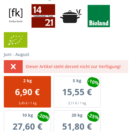
Juni - August
Dieser Artikel steht derzeit nicht zur Verfügung!
-10%
2
kg
5
kg
6,90 €
15,55 €
3,45 € / 1 kg
3,11 € / 1 kg
-20%
-25%
10
kg
20
kg
27,60 €
51,80 €