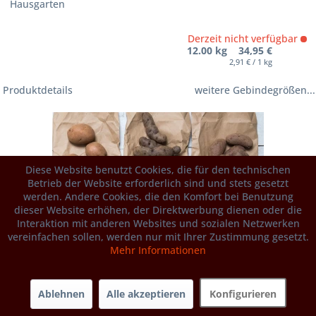
Hausgarten
Derzeit nicht verfügbar
12.00 kg 34,95 €
2,91 € / 1 kg
Produktdetails
weitere Gebindegrößen...
Diese Website benutzt Cookies, die für den technischen
Betrieb der Website erforderlich sind und stets gesetzt
werden. Andere Cookies, die den Komfort bei Benutzung
dieser Website erhöhen, der Direktwerbung dienen oder die
Interaktion mit anderen Websites und sozialen Netzwerken
vereinfachen sollen, werden nur mit Ihrer Zustimmung gesetzt.
Mehr Informationen
Ablehnen
Alle akzeptieren
Konfigurieren