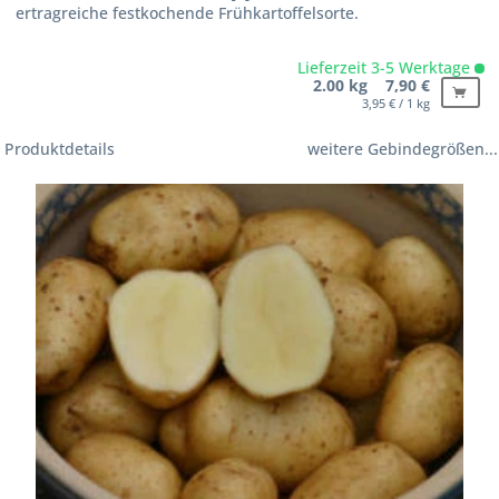
ertragreiche festkochende Frühkartoffelsorte.
Lieferzeit 3-5 Werktage
2.00 kg 7,90 €
3,95 € / 1 kg
Produktdetails
weitere Gebindegrößen...