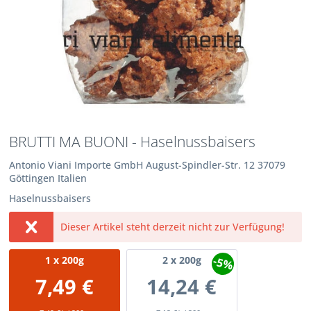
BRUTTI MA BUONI - Haselnussbaisers
Antonio Viani Importe GmbH August-Spindler-Str. 12 37079
Göttingen Italien
Haselnussbaisers
Dieser Artikel steht derzeit nicht zur Verfügung!
-5%
1
x 200g
2
x 200g
7,49 €
14,24 €