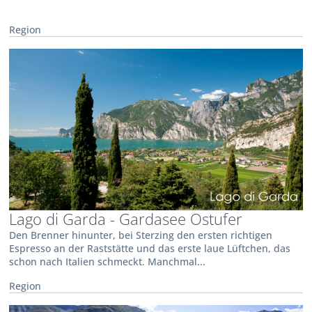
Region
Lago di Garda - Gardasee Ostufer
Den Brenner hinunter, bei Sterzing den ersten richtigen
Espresso an der Raststätte und das erste laue Lüftchen, das
schon nach Italien schmeckt. Manchmal...
Region