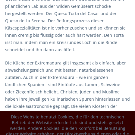
pflanzlichen Lab aus der wilden Gemüseartischocke
hergestellt werden: Der
Queso Torta del Casar
und der
Queso de La Serena
. Der Reifungsprozess dieser
Käsespezialitäten ist nie vorher zusehen und so können sie
innen cremig bis flüssig oder auch hart werden. Den Torta
isst man, indem man ein kreisrundes Loch in die Rinde
schneidet und ihn dann auslöffelt.
Die Küche der Extremadura gilt insgesamt als einfach, aber
abwechslungsreich und mit besten, naturbelassenen
Zutaten. Auch in der Extremadura – wie im ganzen
ländlichen Spanien - sind Eintöpfe aus Lamm-, Schweine-
oder Ziegenfleisch beliebt. Christen, Juden und Muslime
haben ihre jeweiligen kulinarischen Spuren hinterlassen und
die lokale Gastronomie geprägt. Die vielen Klöstern der
Region waren schon seit dem Mittelalter für ihre feine,
Diese Website benutzt Cookies, die für den technischen
exquisite Kochkunst bekannt, die allerdings die
Betrieb der Website erforderlich sind und stets gesetzt
Kostermauern in der Regel nicht verließ und dem Adel und
werden. Andere Cookies, die den Komfort bei Benutzung
dieser Website erhöhen, der Direktwerbung dienen oder die