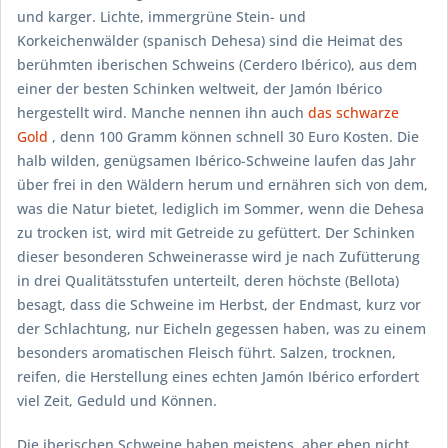
und karger. Lichte, immergrüne Stein- und
Korkeichenwälder (spanisch
Dehesa
) sind die Heimat des
berühmten iberischen Schweins (
Cerdero Ibérico
), aus dem
einer der besten Schinken weltweit, der
Jamón Ibérico
hergestellt wird. Manche nennen ihn auch
das schwarze
Gold
, denn 100 Gramm können schnell 30 Euro Kosten. Die
halb wilden, genügsamen Ibérico-Schweine laufen das Jahr
über frei in den Wäldern herum und ernähren sich von dem,
was die Natur bietet, lediglich im Sommer, wenn die
Dehesa
zu trocken ist, wird mit Getreide zu gefüttert. Der Schinken
dieser besonderen Schweinerasse wird je nach Zufütterung
in drei Qualitätsstufen unterteilt, deren höchste (
Bellota
)
besagt, dass die Schweine im Herbst, der Endmast, kurz vor
der Schlachtung, nur Eicheln gegessen haben, was zu einem
besonders aromatischen Fleisch führt. Salzen, trocknen,
reifen, die Herstellung eines echten
Jamón Ibérico
erfordert
viel Zeit, Geduld und Können.
Die iberischen Schweine haben meistens, aber eben nicht