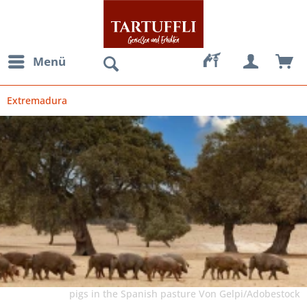
Menü
Extremadura
pigs in the Spanish pasture Von Gelpi/Adobestock