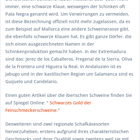
immer, eine schwarze Klaue, weswegen der Schinken oft
Pata Negra
genannt wird. Um Verwirrungen zu vermeiden,
ist diese Bezeichnung offiziell nicht mehr zugelassen, da es
zum Beispiel auf Mallorca eine andere Schweinerasse gibt,
die ebenfalls schwarze Klauen hat. Es gibt ganze Dörfer, die
sich einen ausgezeichneten Namen in der
Schinkenproduktion gemacht haben. In der Extremadura
sind das:
Jerez de los Caballeros, Fregenal de la Sierra, Oliva
de la Frontera
und
Higuera la Real
. In Andalusien ist es
Jabugo
und in der kastilischen Region um Salamanca sind es
Guijuelo
und
Candelario
.
Einen guten Artikel über die iberischen Schweine finden Sie
auf Spiegel Online: "
Schwarzes Gold der
Feinschmeckerschweine.
"
Desweiteren sind zwei regionale Schafkäsesorten
hervorzuheben, erstens aufgrund ihres charakteristischen
Geschmacks und ihrer Qualität sowie zweitens weil sie mit