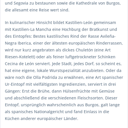
und Segovia zu bestaunen sowie die Kathedrale von Burgos,
die allesamt eine Reise wert sind.
In kulinarischer Hinsicht bildet Kastilien-León gemeinsam
mit Kastilien-La Mancha eine Hochburg der Bratkunst und
des Eintopfes: Bestes kastilisches Rind der Rasse
Avileña-
Negra Iberica
, einer der ältesten europäischen Rinderrassen,
wird nur kurz angebraten als dickes
Chuletón
(eine Art
Riesen-Kotelett) oder als feiner luftgetrockneter Schinken
Cecina de León
serviert. Jede Stadt, jedes Dorf, so scheint es,
hat eine eigene, lokale Wurstspezialität anzubieten. Oder da
wäre noch die
Olla Podrida
zu erwähnen, eine Art spanischer
Ur-Eintopf mit vielfältigsten Ingredienzien, serviert in drei
Gängen: Erst die Brühe, dann Hülsenfrüchte mit Gemüse
und abschließend die verschiedenen Fleischsorten. Dieser
Eintopf, ursprünglich wahrscheinlich aus Burgos, galt lange
als spanisches Nationalgericht und fand Einlass in die
Küchen anderer europäischer Länder.