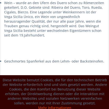
Wein – wurde an den Ufern des Duero schon zu Römerzeiten
gekeltert. D.O. Gebiete sind: Ribeira del Duero, Toro, Rueda,
Cigales, Bierzo. Eine Legende unter Weinkennern ist der
Vega Sicilia Único
, ein Wein von ungewöhnlich
herausragender Qualität, der nur alle paar Jahre, wenn die
Trauben genau richtig sind, hergestellt wird. Das Weingut
Vega Sicilia besteht unter wechselnden Eigentümern schon
seit dem 19.Jahrhundert.
Geschmortes Spanferkel aus dem Lehm- oder Backsteinofen.
Diese Website benutzt Cookies, die für den technischen Betrieb
der Website erforderlich sind und stets gesetzt werden. Andere
Hülsenfrüchte: In keiner anderen Gegend Spaniens werden
Cookies, die den Komfort bei Benutzung dieser Website
so viele Hülsenfrüchte angebaut: Je nach Farbe erhalten die
erhöhen, der Direktwerbung dienen oder die Interaktion mit
Bohnen Namen wie
alubias blancas, pintas, rojas
oder
anderen Websites und sozialen Netzwerken vereinfachen
negras
,
garbanzos castellanos
oder
pedrosillanos
sollen, werden nur mit Ihrer Zustimmung gesetzt.
(Kichererbsen aus Kastilien oder Pedrosillo), verschiedene
Mehr Informationen