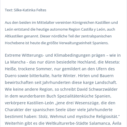
Text: Silke-Katinka Feltes
Aus den beiden im Mittelalter vereinten Königreichen Kastillien und
León entstand die heutige autonome Region
Castilla y León
, auch
Altkastilien genannt. Dieser nördliche Teil der zentralspanischen
Hochebene ist heute die größte Verwaltungseinheit Spaniens.
Extreme Witterungs- und Klimabedingungen prägen – wie in
La Mancha - das nur dünn besiedelte Hochland, die
Meseta
:
Heiße, trockene Sommer, nur gemildert an den Ufern des
Duero sowie bitterkalte, harte Winter. Hirten und Bauern
bewirtschaften seit Jahrhunderten diese karge Landschaft.
Wie keine andere Region, so schreibt David Schwarzwälder
in dem wunderbaren Buch
Spezialitätenküche Spanien
,
verkörpere Kastilien-León „jene drei Wesenszüge, die den
Charakter der spanischen Seele über viele Jahrhunderte
bestimmt haben: Stolz, Wehmut und mystische Religiosität.“
Weiterhin gibt es die Weltkulturerbe-Städte Salamanca, Ávila