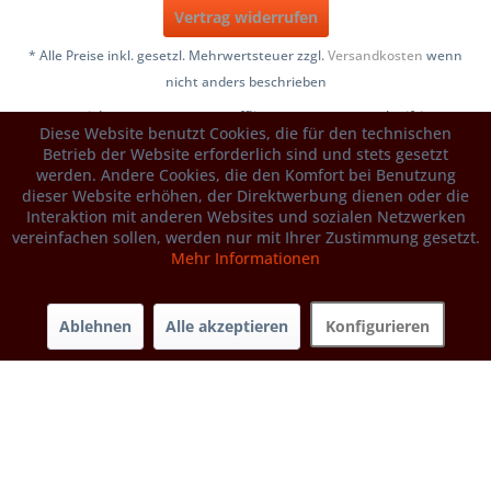
Vertrag widerrufen
* Alle Preise inkl. gesetzl. Mehrwertsteuer zzgl.
Versandkosten
wenn
nicht anders beschrieben
Copyright © 2005-2026, Tartuffli Naturwaren e.K., Schwifting,
Diese Website benutzt Cookies, die für den technischen
Germany
Betrieb der Website erforderlich sind und stets gesetzt
werden. Andere Cookies, die den Komfort bei Benutzung
dieser Website erhöhen, der Direktwerbung dienen oder die
Interaktion mit anderen Websites und sozialen Netzwerken
vereinfachen sollen, werden nur mit Ihrer Zustimmung gesetzt.
Mehr Informationen
Ablehnen
Alle akzeptieren
Konfigurieren