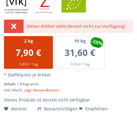
Dieser Artikel steht derzeit nicht zur Verfügung!
-20%
2
kg
10
kg
7,90 €
31,60 €
3,95 € / 1 kg
3,16 € / 1 kg
* Staffelpreis je Artikel
Inhalt:
1 Kilogramm
inkl. MwSt.
zzgl. Versandkosten
Dieses Produkt ist derzeit nicht verfügbar.
Merken
Benachrichtigen
Empfehlen