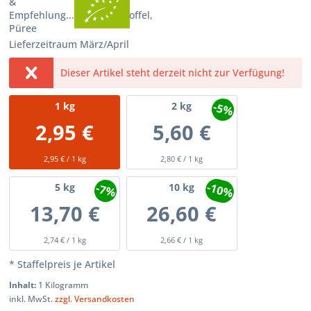
Lieferzeitraum März/April
Dieser Artikel steht derzeit nicht zur Verfügung!
-5%
1
kg
2
kg
2,95 €
5,60 €
2,95 € / 1 kg
2,80 € / 1 kg
-10%
-7%
5
kg
10
kg
13,70 €
26,60 €
2,74 € / 1 kg
2,66 € / 1 kg
* Staffelpreis je Artikel
Inhalt:
1 Kilogramm
inkl. MwSt.
zzgl. Versandkosten