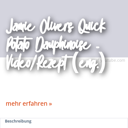
Jamie Olivers Quick
Potato Dauphinoise -
Video/Rezept (eng.)
auf youtube.com
mehr erfahren »
Beschreibung