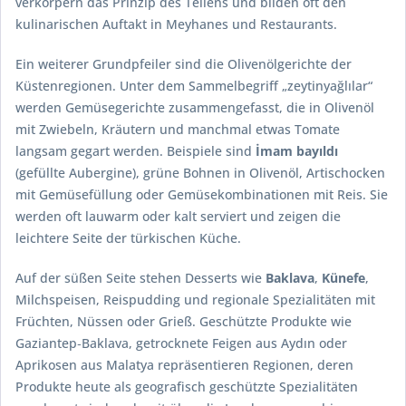
verkörpern das Prinzip des Teilens und bilden oft den
kulinarischen Auftakt in Meyhanes und Restaurants.
Ein weiterer Grundpfeiler sind die Olivenölgerichte der
Küstenregionen. Unter dem Sammelbegriff „zeytinyağlılar“
werden Gemüsegerichte zusammengefasst, die in Olivenöl
mit Zwiebeln, Kräutern und manchmal etwas Tomate
langsam gegart werden. Beispiele sind
İmam bayıldı
(gefüllte Aubergine), grüne Bohnen in Olivenöl, Artischocken
mit Gemüsefüllung oder Gemüsekombinationen mit Reis. Sie
werden oft lauwarm oder kalt serviert und zeigen die
leichtere Seite der türkischen Küche.
Auf der süßen Seite stehen Desserts wie
Baklava
,
Künefe
,
Milchspeisen, Reispudding und regionale Spezialitäten mit
Früchten, Nüssen oder Grieß. Geschützte Produkte wie
Gaziantep‑Baklava, getrocknete Feigen aus Aydın oder
Aprikosen aus Malatya repräsentieren Regionen, deren
Produkte heute als geografisch geschützte Spezialitäten