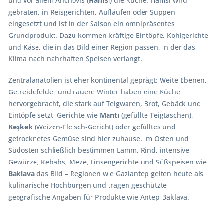
und vor allem Anchovis (
Hamsi
) die Küche. Hamsi wird
gebraten, in Reisgerichten, Aufläufen oder Suppen
eingesetzt und ist in der Saison ein omnipräsentes
Grundprodukt. Dazu kommen kräftige Eintöpfe, Kohlgerichte
und Käse, die in das Bild einer Region passen, in der das
Klima nach nahrhaften Speisen verlangt.
Zentralanatolien ist eher kontinental geprägt: Weite Ebenen,
Getreidefelder und rauere Winter haben eine Küche
hervorgebracht, die stark auf Teigwaren, Brot, Gebäck und
Eintöpfe setzt. Gerichte wie
Mantı
(gefüllte Teigtaschen),
Keşkek
(Weizen‑Fleisch‑Gericht) oder gefülltes und
getrocknetes Gemüse sind hier zuhause. Im Osten und
Südosten schließlich bestimmen Lamm, Rind, intensive
Gewürze, Kebabs, Meze, Linsengerichte und Süßspeisen wie
Baklava
das Bild – Regionen wie Gaziantep gelten heute als
kulinarische Hochburgen und tragen geschützte
geografische Angaben für Produkte wie Antep‑Baklava.