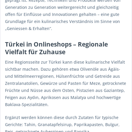
geprägt ist. Rezepte, Techniken und Produkte werden von
Generation zu Generation weitergereicht und gleichzeitig
offen für Einflüsse und Innovationen gehalten – eine gute
Grundlage für ein kulinarisches Verständnis im Sinne von
„Geniessen & Erhalten“.
Türkei in Onlineshops – Regionale
Vielfalt für Zuhause
Eine Regionsseite zur Türkei kann diese kulinarische Vielfalt
sichtbar machen. Dazu gehören etwa Olivenöle aus Ägäis-
und Mittelmeerregionen, Hülsenfrüchte und Getreide aus
Zentralanatolien, Gewürze und Pasten für Meze, getrocknete
Früchte und Nüsse aus dem Osten, Pistazien aus Gaziantep,
Feigen aus Aydın, Aprikosen aus Malatya und hochwertige
Baklava‑Spezialitäten.
Ergänzt werden können diese durch Zutaten für typische
Gerichte: Tahin, Granatapfelsirup, Paprikapasten, Bulgur,
Reis, getrocknete Auberginen und Paprika,