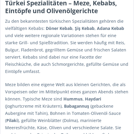
Türkei Spezialitäten – Meze, Kebabs,
Eintöpfe und Olivenölgerichte
Zu den bekanntesten türkischen Spezialitäten gehören die
vielfältigen Kebabs:
Döner Kebab
,
Şiş Kebab
,
Adana Kebab
und viele weitere regionale Variationen stehen für eine
starke Grill‑ und Spießtradition. Sie werden häufig mit Reis,
Bulgur, Fladenbrot, gegrilltem Gemüse und frischen Salaten
serviert. Kebabs sind dabei nur eine Facette der
Fleischküche, die auch Schmorgerichte, gefüllte Gemüse und
Eintöpfe umfasst.
Meze bilden eine eigene Welt aus kleinen Gerichten, die als
Vorspeisen oder im Mittelpunkt eines ganzen Abends stehen
können. Typische Meze sind
Hummus
,
Haydari
(Joghurtcreme mit Kräutern),
Babagannuş
(gebackene
Aubergine mit Tahin), Bohnen in Tomaten‑Olivenöl‑Sauce
(
Pilaki
), gefüllte Weinblätter (Dolma), marinierte
Meeresfrüchte, Käse, Oliven und verschiedene Salate. Sie