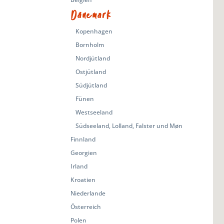
Dänemark
Kopenhagen
Bornholm
Nordjütland
Ostjütland
Südjütland
Fünen
Westseeland
Südseeland, Lolland, Falster und Møn
Finnland
Georgien
Irland
Kroatien
Niederlande
Österreich
Polen