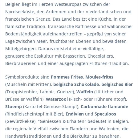
Belgien liegt im Herzen Westeuropas zwischen der
Nordseeküste, den Ardennen und der niederländischen und
französischen Grenze. Das Land besitzt eine Küche, in der
flämische Tradition, französische Raffinesse und wallonische
Bodenständigkeit aufeinandertreffen – geprägt von seiner
Lage zwischen Meer, fruchtbaren Ebenen und bewaldeten
Mittelgebirgen. Daraus entsteht eine vielfältige,
genussreiche Esskultur mit Brasserien, Chocolatiers,
Bierbrauereien und einer ausgeprägten Fritturen-Tradition.
Symbolprodukte sind
Pommes Frites
,
Moules-frites
(Muscheln mit Fritten),
belgische Schokolade
,
belgisches Bier
(Trappistenbier, Lambic, Gueuze),
Waffeln
(Lütticher und
Brüsseler Waffeln),
Waterzooi
(Fisch- oder Hühnereintopf),
Stoemp
(Kartoffel-Gemüse-Stampf),
Carbonnade flamande
(Rindfleischeintopf mit Bier),
Endivien
und
Speculoos
(Gewürzkekse). "Geniessen & Erhalten" bedeutet in Belgien,
die regionale Vielfalt zwischen Flandern und Wallonien, die
Handwerkstraditionen und die Bierkultur zu bewahren.