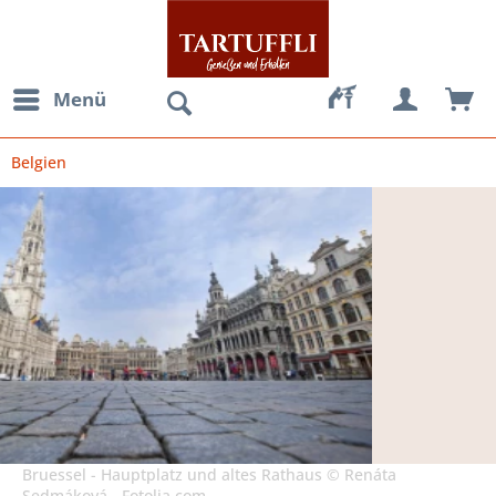
Menü
Belgien
Bruessel - Hauptplatz und altes Rathaus © Renáta
Sedmáková - Fotolia.com