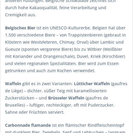
anderen Füllungen. Belgische Schokolade zeichnet sich
durch hohe Kakaoqualität, feine Verarbeitung und
Cremigkeit aus.
Belgisches Bier
ist ein UNESCO-Kulturerbe. Belgien hat über
1.500 verschiedene Biere – von Trappistenbieren (gebraut in
Klöstern wie Westvleteren, Chimay, Orval) über Lambic und
Gueuze (spontan vergorene Biere) bis zu Witbier (Weißbier
mit Koriander und Orangenschale), Duvel, Kriek (Kirschbier)
und vielen regionalen Spezialitäten. Bier wird zum Essen
getrunken und auch zum Kochen verwendet.
Waffeln
gibt es in zwei Varianten:
Lütticher Waffeln
(gaufres
de Liège) – dichter, süßer Teig mit karamellisierten
Zuckerstücken – und
Brüsseler Waffeln
(gaufres de
Bruxelles) – luftiger, rechteckiger, oft mit Puderzucker,
Sahne oder Früchten serviert.
Carbonnade flamande
ist ein flämischer Rindfleischeintopf
mit dunklem Bier, Zwiebeln, Senf und Lebkuchen – langsam