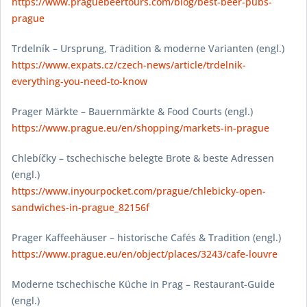
https://www.praguebeertours.com/blog/best-beer-pubs-
prague
Trdelník – Ursprung, Tradition & moderne Varianten (engl.)
https://www.expats.cz/czech-news/article/trdelnik-
everything-you-need-to-know
Prager Märkte – Bauernmärkte & Food Courts (engl.)
https://www.prague.eu/en/shopping/markets-in-prague
Chlebíčky – tschechische belegte Brote & beste Adressen
(engl.)
https://www.inyourpocket.com/prague/chlebicky-open-
sandwiches-in-prague_82156f
Prager Kaffeehäuser – historische Cafés & Tradition (engl.)
https://www.prague.eu/en/object/places/3243/cafe-louvre
Moderne tschechische Küche in Prag – Restaurant-Guide
(engl.)