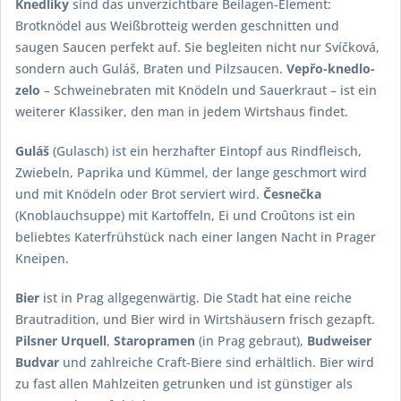
Knedlíky
sind das unverzichtbare Beilagen-Element:
Brotknödel aus Weißbrotteig werden geschnitten und
saugen Saucen perfekt auf. Sie begleiten nicht nur Svíčková,
sondern auch Guláš, Braten und Pilzsaucen.
Vepřo-knedlo-
zelo
– Schweinebraten mit Knödeln und Sauerkraut – ist ein
weiterer Klassiker, den man in jedem Wirtshaus findet.
Guláš
(Gulasch) ist ein herzhafter Eintopf aus Rindfleisch,
Zwiebeln, Paprika und Kümmel, der lange geschmort wird
und mit Knödeln oder Brot serviert wird.
Česnečka
(Knoblauchsuppe) mit Kartoffeln, Ei und Croûtons ist ein
beliebtes Katerfrühstück nach einer langen Nacht in Prager
Kneipen.
Bier
ist in Prag allgegenwärtig. Die Stadt hat eine reiche
Brautradition, und Bier wird in Wirtshäusern frisch gezapft.
Pilsner Urquell
,
Staropramen
(in Prag gebraut),
Budweiser
Budvar
und zahlreiche Craft-Biere sind erhältlich. Bier wird
zu fast allen Mahlzeiten getrunken und ist günstiger als