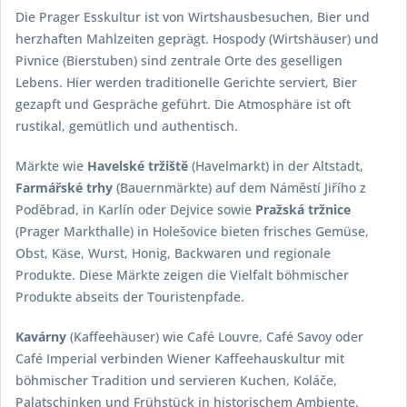
Die Prager Esskultur ist von Wirtshausbesuchen, Bier und
herzhaften Mahlzeiten geprägt. Hospody (Wirtshäuser) und
Pivnice (Bierstuben) sind zentrale Orte des geselligen
Lebens. Hier werden traditionelle Gerichte serviert, Bier
gezapft und Gespräche geführt. Die Atmosphäre ist oft
rustikal, gemütlich und authentisch.
Märkte wie
Havelské tržiště
(Havelmarkt) in der Altstadt,
Farmářské trhy
(Bauernmärkte) auf dem Náměstí Jiřího z
Poděbrad, in Karlín oder Dejvice sowie
Pražská tržnice
(Prager Markthalle) in Holešovice bieten frisches Gemüse,
Obst, Käse, Wurst, Honig, Backwaren und regionale
Produkte. Diese Märkte zeigen die Vielfalt böhmischer
Produkte abseits der Touristenpfade.
Kavárny
(Kaffeehäuser) wie Café Louvre, Café Savoy oder
Café Imperial verbinden Wiener Kaffeehauskultur mit
böhmischer Tradition und servieren Kuchen, Koláče,
Palatschinken und Frühstück in historischem Ambiente.