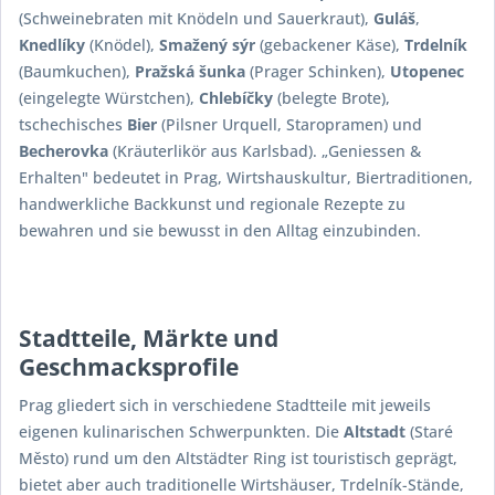
(Schweinebraten mit Knödeln und Sauerkraut),
Guláš
,
Knedlíky
(Knödel),
Smažený sýr
(gebackener Käse),
Trdelník
(Baumkuchen),
Pražská šunka
(Prager Schinken),
Utopenec
(eingelegte Würstchen),
Chlebíčky
(belegte Brote),
tschechisches
Bier
(Pilsner Urquell, Staropramen) und
Becherovka
(Kräuterlikör aus Karlsbad). „Geniessen &
Erhalten" bedeutet in Prag, Wirtshauskultur, Biertraditionen,
handwerkliche Backkunst und regionale Rezepte zu
bewahren und sie bewusst in den Alltag einzubinden.
Stadtteile, Märkte und
Geschmacksprofile
Prag gliedert sich in verschiedene Stadtteile mit jeweils
eigenen kulinarischen Schwerpunkten. Die
Altstadt
(Staré
Město) rund um den Altstädter Ring ist touristisch geprägt,
bietet aber auch traditionelle Wirtshäuser, Trdelník-Stände,