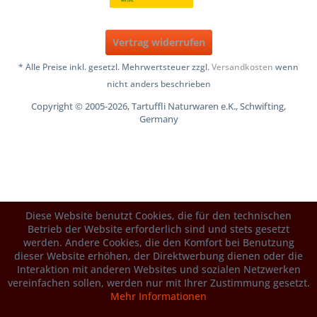
Vertrag widerrufen
* Alle Preise inkl. gesetzl. Mehrwertsteuer zzgl.
Versandkosten
wenn
nicht anders beschrieben
Copyright © 2005-2026, Tartuffli Naturwaren e.K., Schwifting,
Germany
Diese Website benutzt Cookies, die für den technischen
Betrieb der Website erforderlich sind und stets gesetzt
werden. Andere Cookies, die den Komfort bei Benutzung
dieser Website erhöhen, der Direktwerbung dienen oder die
Interaktion mit anderen Websites und sozialen Netzwerken
vereinfachen sollen, werden nur mit Ihrer Zustimmung gesetzt.
Mehr Informationen