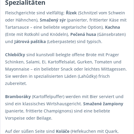
Spezialitäten
Fleischgerichte sind vielfältig:
Řízek
(Schnitzel vom Schwein
oder Hähnchen),
Smažený sýr
(panierter, frittierter Käse mit
Tartarsauce – eine beliebte vegetarische Option),
Kachna
(Ente mit Rotkohl und Knödeln),
Pečená husa
(Gänsebraten)
und
Játrová paštika
(Leberpastete) sind typisch.
Chlebíčky
sind kunstvoll belegte offene Brote mit Prager
Schinken, Salami, Ei, Kartoffelsalat, Gurken, Tomaten und
Mayonnaise – ein beliebter Snack oder leichtes Mittagessen.
Sie werden in spezialisierten Läden (Lahůdky) frisch
zubereitet.
Bramboráky
(Kartoffelpuffer) werden mit Bier serviert und
sind ein klassisches Wirtshausgericht.
Smažené žampiony
(panierte, frittierte Champignons) sind eine beliebte
Vorspeise oder Beilage.
Auf der süßen Seite sind
Koláče
(Hefekuchen mit Quark,