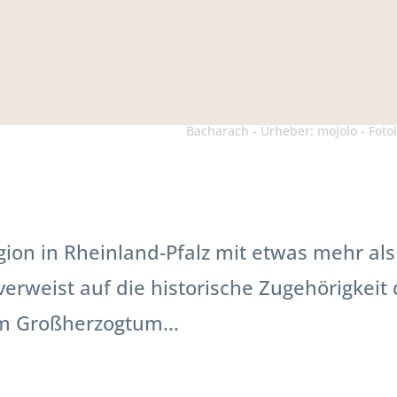
Bacharach - Urheber: mojolo - Foto
gion in Rheinland-Pfalz mit etwas mehr al
rweist auf die historische Zugehörigkeit 
m Großherzogtum...