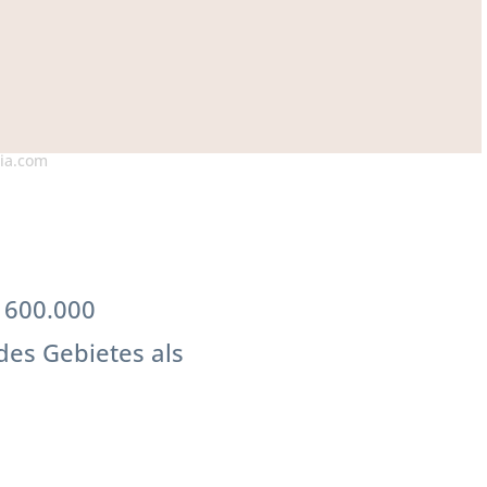
lia.com
s 600.000
des Gebietes als