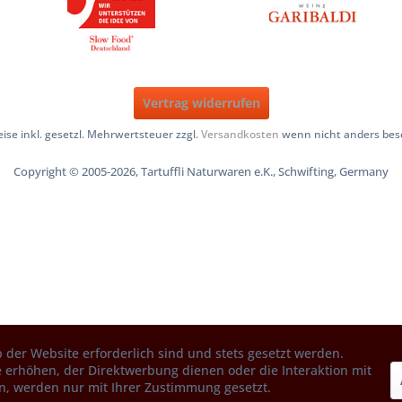
Vertrag widerrufen
reise inkl. gesetzl. Mehrwertsteuer zzgl.
Versandkosten
wenn nicht anders bes
Copyright © 2005-2026, Tartuffli Naturwaren e.K., Schwifting, Germany
 der Website erforderlich sind und stets gesetzt werden.
 erhöhen, der Direktwerbung dienen oder die Interaktion mit
n, werden nur mit Ihrer Zustimmung gesetzt.