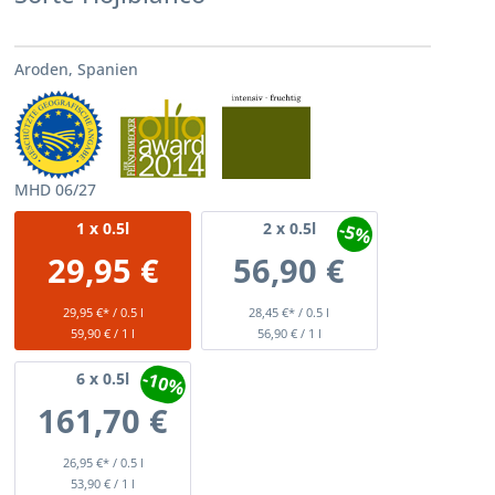
Aroden, Spanien
MHD 06/27
-5%
1
x 0.5l
2
x 0.5l
29,95 €
56,90 €
29,95 €* / 0.5 l
28,45 €* / 0.5 l
59,90 € / 1 l
56,90 € / 1 l
-10%
6
x 0.5l
161,70 €
26,95 €* / 0.5 l
53,90 € / 1 l