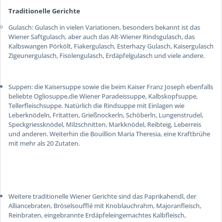
Traditionelle Gerichte
Gulasch
: Gulasch in vielen Variationen, besonders bekannt ist das
Wiener Saftgulasch, aber auch das Alt-Wiener Rindsgulasch, das
Kalbswangen
Pörkölt
, Fiakergulasch, Esterhazy Gulasch, Kaisergulasch
Zigeunergulasch, Fisolengulasch, Erdäpfelgulasch und viele andere.
Suppen
: die Kaisersuppe sowie die beim Kaiser Franz Joseph ebenfalls
beliebte Ogliosuppe,die Wiener Paradeissuppe, Kalbskopfsuppe,
Tellerfleischsuppe. Natürlich die Rindsuppe mit Einlagen wie
Leberknödeln, Fritatten, Grießnockerln, Schöberln, Lungenstrudel,
Speckgriessknödel, Milzschnitten, Markknödel, Reibteig, Leberreis
und anderen. Weiterhin die Bouillion Maria Theresia, eine Kraftbrühe
mit mehr als 20 Zutaten.
Weitere traditionelle Wiener Gerichte sind das Paprikahendl, der
Alliancebraten, Bröselsoufflé mit Knoblauchrahm, Majoranfleisch,
Reinbraten, eingebrannte Erdäpfeleingemachtes Kalbfleisch,