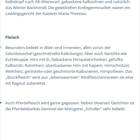
Kalbskopf nach Alt-Wienerart, gebackene Kalbsohren und natürlich
das Wiener Backhendl. Die gewickelten Krebsgermnudeln waren ein
Lieblingsgericht der Kaiserin Maria-Theresia.
Fleisch
Besonders beliebt in Wien sind Innereien, allen voran der
Salonbeuschel (geschnetzelte Kalbslunge). Aber auch Gerichte wie
Kuttelsuppe, Hirn mit Ei, Gebackene Hirnpalatschinken, gefüllte
Kalbsmilz, Rahmherz, überbackenes Hirn mit Kapern, Hirnschnitzel,
Weinherz, geröstete oder geschmorte Kalbsnieren, Hirnpofesen. Das
„Bruckfleisch“ wird aus „lebenswarmen“ Rindfleischinnereien als eine
Art Ragout zubereitet.
Auch Pferdefleisch wird gerne gegessen. Neben diversen Gerichten ist
die Pferdeleberkäs-Semmel der Metzgerei „Schuller“ sehr beliebt.