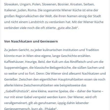
Slowaken, Ungarn, Polen, Slowenen, Bosnier, Kroaten, Serben,
Italiener, Juden, Roma. Die sogenannte
Wiener Küche
ist eine der
großen Regionalküchen der Welt, die ihren Namen einzig der Stadt
und nicht einem Landstrich zu verdanken hat. Mit der Wiener Küche
verbinden viele noch die oft zitierte „gute alte Zeit“.
Von Naschkatzen und Geniessern
Zu jedem Gericht, zu jeder kulinarischen Institution und Tradition
könnte man in Wien eine eigene, lange Geschichte erzählen.
Kaffeehäuser,
Heurige
,
Beisl
, der Kult um das Rindfleisch und um die
Suppeneinlagen, die klassische Beilagenküche, die süßen Sachen und
so weiter und so fort. Denn: Die Wiener sind allesamt Nachkatzen und
Genießer. Zwischen den eigentlichen Hauptmahlzeiten essen sie noch
allerlei kleine Zwischenmahlzeiten wie beispielsweise das
„
Gabelfrühstück
“, eine kleine, warme Speise, die – daher der Name –
nur mit einer Gabel verspeist werden kann. Der Wiener, wird oft
verallgemeinert, gilt als geruhsamer, üppig dahin lebender
Geniessermensch, kurz als „
Phäake
“.