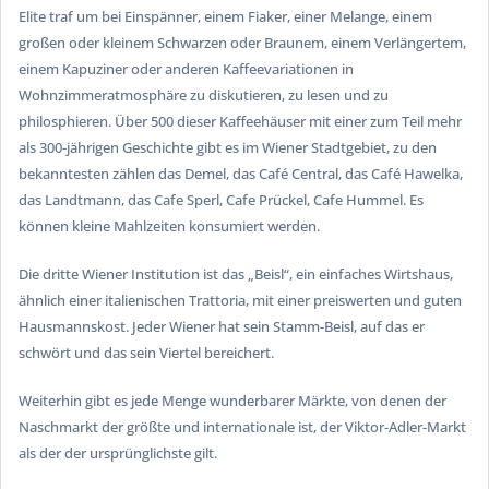
Elite traf um bei
Einspänner
, einem
Fiaker
, einer
Melange
, einem
großen oder kleinem
Schwarzen
oder
Braunem
, einem
Verlängertem
,
einem
Kapuziner
oder anderen Kaffeevariationen in
Wohnzimmeratmosphäre zu diskutieren, zu lesen und zu
philosphieren. Über 500 dieser Kaffeehäuser mit einer zum Teil mehr
als 300-jährigen Geschichte gibt es im Wiener Stadtgebiet, zu den
bekanntesten zählen das Demel, das Café Central, das Café Hawelka,
das Landtmann, das Cafe Sperl, Cafe Prückel, Cafe Hummel. Es
können kleine Mahlzeiten konsumiert werden.
Die dritte Wiener Institution ist das „
Beisl
“, ein einfaches Wirtshaus,
ähnlich einer italienischen Trattoria, mit einer preiswerten und guten
Hausmannskost. Jeder Wiener hat sein Stamm-Beisl, auf das er
schwört und das sein Viertel bereichert.
Weiterhin gibt es jede Menge wunderbarer Märkte, von denen der
Naschmarkt der größte und internationale ist, der Viktor-Adler-Markt
als der der ursprünglichste gilt.