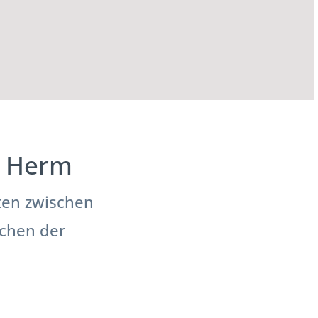
y, Herm
äten zwischen
schen der