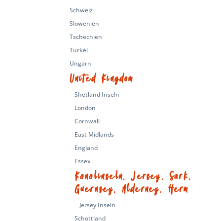
Schweiz
Slowenien
Tschechien
Türkei
Ungarn
United Kingdom
Shetland Inseln
London
Cornwall
East Midlands
England
Essex
Kanalinseln, Jersey, Sark,
Guernsey, Alderney, Herm
Jersey Inseln
Schottland