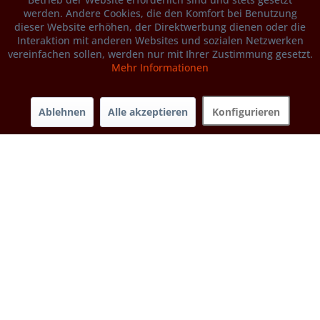
werden. Andere Cookies, die den Komfort bei Benutzung
dieser Website erhöhen, der Direktwerbung dienen oder die
Interaktion mit anderen Websites und sozialen Netzwerken
vereinfachen sollen, werden nur mit Ihrer Zustimmung gesetzt.
Mehr Informationen
Ablehnen
Alle akzeptieren
Konfigurieren
Rouge de Cournailles (Cornwall) [vf]
Sorte aus Corwall mit rotem Fleisch und einem weissen
Außenring
Derzeit nicht verfügbar
1.00 kg 5,95 €
5,95 € / 1 kg
Produktdetails
weitere Gebindegrößen...