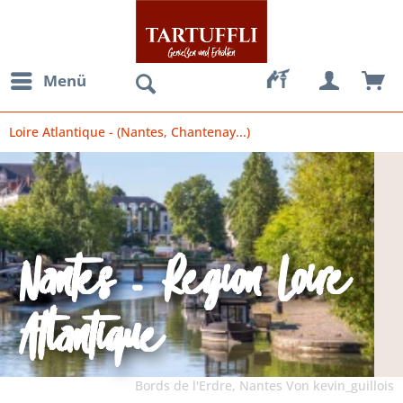
Menü
Loire Atlantique - (Nantes, Chantenay...)
Nantes - Region Loire
Atlantique
Bords de l'Erdre, Nantes Von kevin_guillois