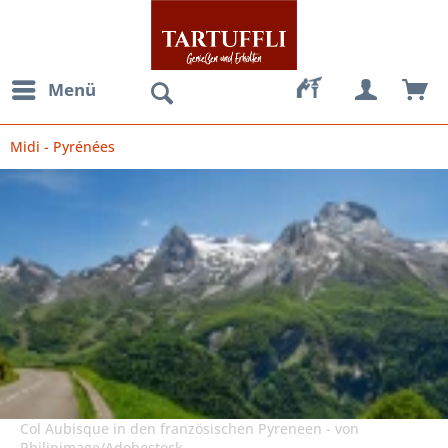
Menü
Midi - Pyrénées
Col Aubisque in den französischen Pyreneen - von
Philipimage/Adobestock