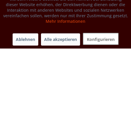
dieser Website erhöhen, der Direktwerbung dienen oder die
Interaktion mit anderen Websites und sozialen Netzwerken
vereinfachen sollen, werden nur mit Ihrer Zustimmung gesetzt.
Mehr Informationen
Ablehnen
Alle akzeptieren
Konfigurieren
Bio-Walnüsse aus Grenoble A.O.P. (32+)
Verkaufszeitraum von Erntebeginn Ende Oktober - Ende
Februar
Derzeit nicht verfügbar
1.00 kg 13,95 €
13,95 € / 1 kg
Produktdetails
weitere Gebindegrößen...