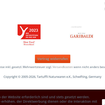
Vertrag widerrufen
reise inkl. gesetzl. Mehrwertsteuer zzgl.
Versandkosten
wenn nicht anders bes
Copyright © 2005-2026, Tartuffli Naturwaren e.K., Schwifting, Germany
 der Website erforderlich sind und stets gesetzt werden.
 erhöhen, der Direktwerbung dienen oder die Interaktion mit