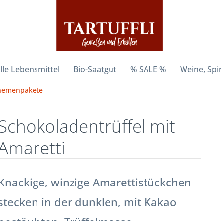
lle Lebensmittel
Bio-Saatgut
% SALE %
Weine, Spi
hemenpakete
Schokoladentrüffel mit
Amaretti
Knackige, winzige Amarettistückchen
stecken in der dunklen, mit Kakao