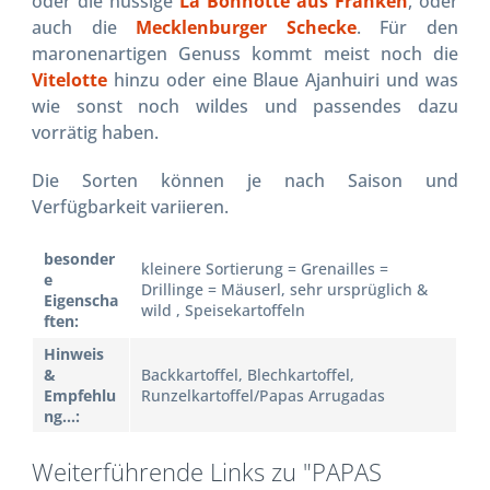
oder die nussige
La Bonnotte aus Franken
, oder
auch die
Mecklenburger Schecke
. Für den
maronenartigen Genuss kommt meist noch die
Vitelotte
hinzu oder eine Blaue Ajanhuiri und was
wie sonst noch wildes und passendes dazu
vorrätig haben.
Die Sorten können je nach Saison und
Verfügbarkeit variieren.
besonder
kleinere Sortierung = Grenailles =
e
Drillinge = Mäuserl, sehr ursprüglich &
Eigenscha
wild , Speisekartoffeln
ften:
Hinweis
&
Backkartoffel, Blechkartoffel,
Empfehlu
Runzelkartoffel/Papas Arrugadas
ng...:
Weiterführende Links zu "PAPAS