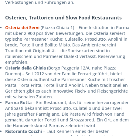
Verkostungen und Führungen an.
Osterien, Trattorien und Slow Food Restaurants
Osteria dei Servi
(Piazza Ghiaia 1) – Eine Institution in Parma
mit über 2.900 positiven Bewertungen. Die Osteria serviert
typische Parmesaner Küche: Culatello, Prosciutto, Anolini in
brodo, Tortelli und Bollito Misto. Das Ambiente vereint
Tradition mit Originalität – die Speisekarten sind in
italienischem und Parmeser Dialekt verfasst. Reservierung
empfohlen.
Osteria della Ghiaia
(Borgo Paggeria 12/A, nahe Piazza
Duomo) – Seit 2012 von der Familie Ferrari geführt, bietet
diese Osteria authentische Parmesaner Küche mit frischer
Pasta, Torta Fritta, Tortelli und Anolini. Neben traditionellen
Gerichten gibt es auch innovative Fisch- und Fleischgerichte
mit saisonalen Zutaten.
Parma Rotta
– Ein Restaurant, das für seine hervorragenden
Antipasti bekannt ist: Prosciutto, Culatello und über zwei
Jahre gereifter Parmigiano. Die Pasta wird frisch von Hand
gemacht, darunter Tortelli und Strozzapreti. Ein Ort, an dem
die Handwerkskunst Parmas zelebriert wird.
Ristorante Cocchi
– Laut Kennern eines der besten