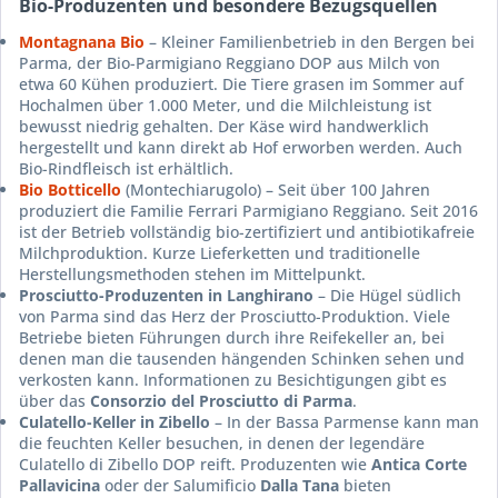
Bio-Produzenten und besondere Bezugsquellen
Montagnana Bio
– Kleiner Familienbetrieb in den Bergen bei
Parma, der Bio-Parmigiano Reggiano DOP aus Milch von
etwa 60 Kühen produziert. Die Tiere grasen im Sommer auf
Hochalmen über 1.000 Meter, und die Milchleistung ist
bewusst niedrig gehalten. Der Käse wird handwerklich
hergestellt und kann direkt ab Hof erworben werden. Auch
Bio-Rindfleisch ist erhältlich.
Bio Botticello
(Montechiarugolo) – Seit über 100 Jahren
produziert die Familie Ferrari Parmigiano Reggiano. Seit 2016
ist der Betrieb vollständig bio-zertifiziert und antibiotikafreie
Milchproduktion. Kurze Lieferketten und traditionelle
Herstellungsmethoden stehen im Mittelpunkt.
Prosciutto-Produzenten in Langhirano
– Die Hügel südlich
von Parma sind das Herz der Prosciutto-Produktion. Viele
Betriebe bieten Führungen durch ihre Reifekeller an, bei
denen man die tausenden hängenden Schinken sehen und
verkosten kann. Informationen zu Besichtigungen gibt es
über das
Consorzio del Prosciutto di Parma
.
Culatello-Keller in Zibello
– In der Bassa Parmense kann man
die feuchten Keller besuchen, in denen der legendäre
Culatello di Zibello DOP reift. Produzenten wie
Antica Corte
Pallavicina
oder der Salumificio
Dalla Tana
bieten