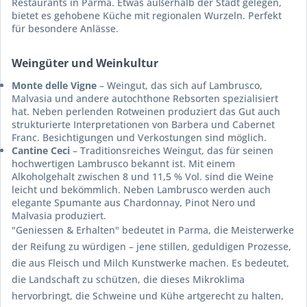
Restaurants in Parma. Etwas außerhalb der Stadt gelegen,
bietet es gehobene Küche mit regionalen Wurzeln. Perfekt
für besondere Anlässe.
Weingüter und Weinkultur
Monte delle Vigne
– Weingut, das sich auf Lambrusco,
Malvasia und andere autochthone Rebsorten spezialisiert
hat. Neben perlenden Rotweinen produziert das Gut auch
strukturierte Interpretationen von Barbera und Cabernet
Franc. Besichtigungen und Verkostungen sind möglich.
Cantine Ceci
– Traditionsreiches Weingut, das für seinen
hochwertigen Lambrusco bekannt ist. Mit einem
Alkoholgehalt zwischen 8 und 11,5 % Vol. sind die Weine
leicht und bekömmlich. Neben Lambrusco werden auch
elegante Spumante aus Chardonnay, Pinot Nero und
Malvasia produziert.
"Geniessen & Erhalten" bedeutet in Parma, die Meisterwerke
der Reifung zu würdigen – jene stillen, geduldigen Prozesse,
die aus Fleisch und Milch Kunstwerke machen. Es bedeutet,
die Landschaft zu schützen, die dieses Mikroklima
hervorbringt, die Schweine und Kühe artgerecht zu halten,