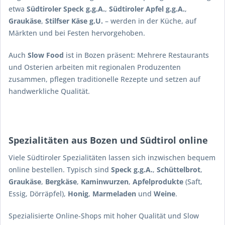
etwa
Südtiroler Speck g.g.A.
,
Südtiroler Apfel g.g.A.
,
Graukäse
,
Stilfser Käse g.U.
– werden in der Küche, auf
Märkten und bei Festen hervorgehoben.
Auch
Slow Food
ist in Bozen präsent: Mehrere Restaurants
und Osterien arbeiten mit regionalen Produzenten
zusammen, pflegen traditionelle Rezepte und setzen auf
handwerkliche Qualität.
Spezialitäten aus Bozen und Südtirol online
Viele Südtiroler Spezialitäten lassen sich inzwischen bequem
online bestellen. Typisch sind
Speck g.g.A.
,
Schüttelbrot
,
Graukäse
,
Bergkäse
,
Kaminwurzen
,
Apfelprodukte
(Saft,
Essig, Dörräpfel),
Honig
,
Marmeladen
und
Weine
.
Spezialisierte Online-Shops mit hoher Qualität und Slow