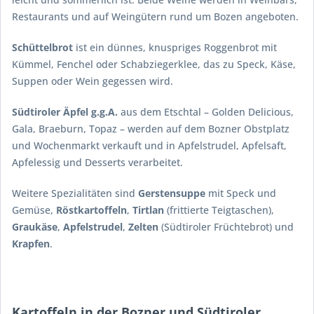
Restaurants und auf Weingütern rund um Bozen angeboten.
Schüttelbrot
ist ein dünnes, knuspriges Roggenbrot mit
Kümmel, Fenchel oder Schabziegerklee, das zu Speck, Käse,
Suppen oder Wein gegessen wird.
Südtiroler Äpfel g.g.A.
aus dem Etschtal – Golden Delicious,
Gala, Braeburn, Topaz – werden auf dem Bozner Obstplatz
und Wochenmarkt verkauft und in Apfelstrudel, Apfelsaft,
Apfelessig und Desserts verarbeitet.
Weitere Spezialitäten sind
Gerstensuppe
mit Speck und
Gemüse,
Röstkartoffeln
,
Tirtlan
(frittierte Teigtaschen),
Graukäse
,
Apfelstrudel
,
Zelten
(Südtiroler Früchtebrot) und
Krapfen
.
Kartoffeln in der Bozner und Südtiroler