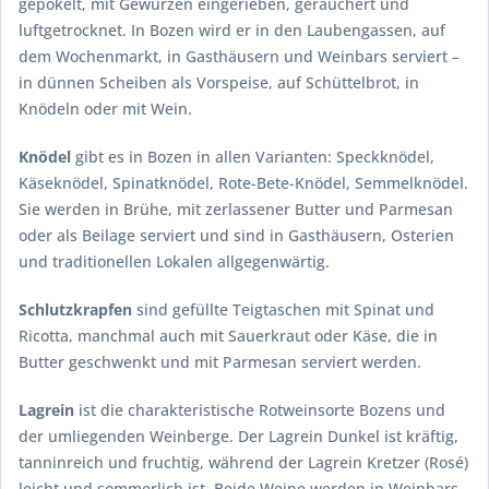
gepökelt, mit Gewürzen eingerieben, geräuchert und
luftgetrocknet. In Bozen wird er in den Laubengassen, auf
dem Wochenmarkt, in Gasthäusern und Weinbars serviert –
in dünnen Scheiben als Vorspeise, auf Schüttelbrot, in
Knödeln oder mit Wein.
Knödel
gibt es in Bozen in allen Varianten: Speckknödel,
Käseknödel, Spinatknödel, Rote-Bete-Knödel, Semmelknödel.
Sie werden in Brühe, mit zerlassener Butter und Parmesan
oder als Beilage serviert und sind in Gasthäusern, Osterien
und traditionellen Lokalen allgegenwärtig.
Schlutzkrapfen
sind gefüllte Teigtaschen mit Spinat und
Ricotta, manchmal auch mit Sauerkraut oder Käse, die in
Butter geschwenkt und mit Parmesan serviert werden.
Lagrein
ist die charakteristische Rotweinsorte Bozens und
der umliegenden Weinberge. Der Lagrein Dunkel ist kräftig,
tanninreich und fruchtig, während der Lagrein Kretzer (Rosé)
leicht und sommerlich ist. Beide Weine werden in Weinbars,