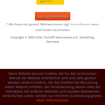
Vertrag widerrufen
* Alle Preise inkl. gesetzl. Mehrwertsteuer zzgl.
Versandkosten
wenn
nicht anders beschrieben
Copyright © 2005-2026, Tartuffli Naturwaren e.K., Schwifting,
Germany
Diese Website benutzt Cookies, die für den technischen
Betrieb der Website erforderlich sind und stets gesetzt
werden. Andere Cookies, die den Komfort bei Benutzung
dieser Website erhöhen, der Direktwerbung dienen oder die
Interaktion mit anderen Websites und sozialen Netzwerken
vereinfachen sollen, werden nur mit Ihrer Zustimmung gesetzt.
Mehr Informationen