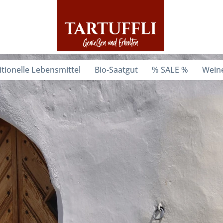
itionelle Lebensmittel
Bio-Saatgut
% SALE %
Weine