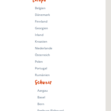
Europa
Belgien
Dänemark
Finnland
Georgien
Irland
Kroatien
Niederlande
Österreich
Polen
Portugal
Rumänien
Schweiz
Aargau
Basel
Bern
Freiburg (Fribourg)