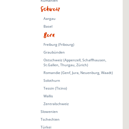
Rumänien
Schweiz
Aargau
Basel
Bern
Freiburg (Fribourg)
Graubünden
Ostschweiz (Appenzell, Schaffhausen,
St.Gallen, Thurgau, Zürich)
Romandie (Genf, Jura, Neuenburg, Waadt)
Solothurn
Tessin (Ticino)
Wallis
Zentralschweiz
Slowenien
Tschechien
Türkei