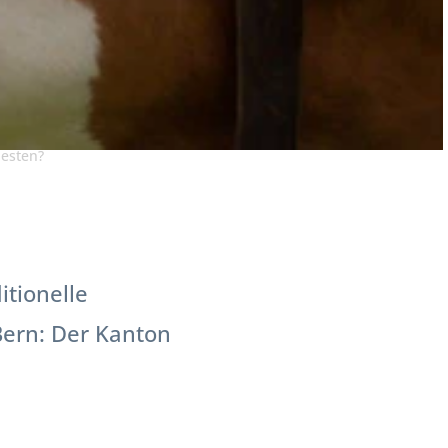
esten?
itionelle
Bern: Der Kanton