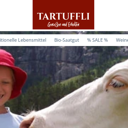
itionelle Lebensmittel
Bio-Saatgut
% SALE %
Weine