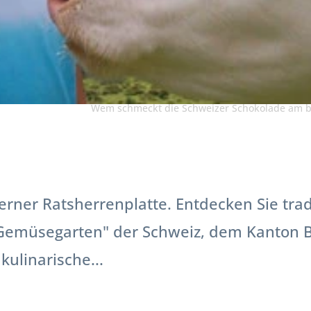
Wem schmeckt die Schweizer Schokolade am b
ner Ratsherrenplatte. Entdecken Sie trad
"Gemüsegarten" der Schweiz, dem Kanton 
kulinarische...