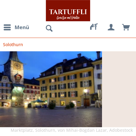
Menü
Solothurn
Marktplatz, Solothurn, von Mihai-Bogdan Lazar, Adobestock