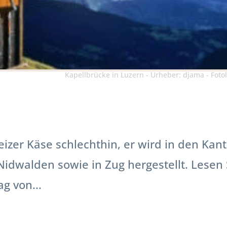
Kapellbrücke in Luzern - Urheber: djama - Foto
eizer Käse schlechthin, er wird in den Kan
dwalden sowie in Zug hergestellt. Lesen 
g von...