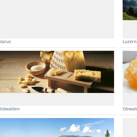
larus
Luzern
Nidwalden
Obwal