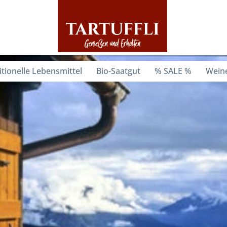
itionelle Lebensmittel
Bio-Saatgut
% SALE %
Weine