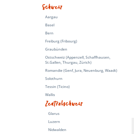
Schweiz
Aargau
Basel
Bern
Freiburg (Fribourg)
Graubünden
Ostschweiz (Appenzell, Schaffhausen,
St.Gallen, Thurgau, Zürich)
Romandie (Genf, Jura, Neuenburg, Waadt)
Solothurn
Tessin (Ticino)
Wallis
Zentralschweiz
Glarus
Luzern
Nidwalden