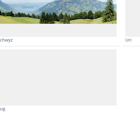
Schwyz
Uri
Zug