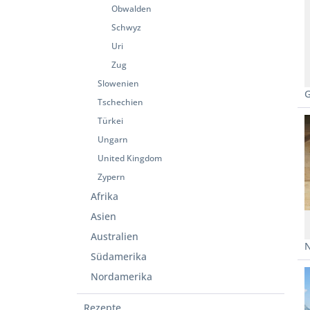
Obwalden
Schwyz
Uri
Zug
Slowenien
G
Tschechien
Türkei
Ungarn
United Kingdom
Zypern
Afrika
Asien
Australien
Südamerika
Nordamerika
Rezepte