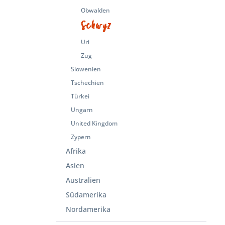
Obwalden
Schwyz
Uri
Zug
Slowenien
Tschechien
Türkei
Ungarn
United Kingdom
Zypern
Afrika
Asien
Australien
Südamerika
Nordamerika