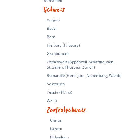
Rumänien
Schweiz
Aargau
Basel
Bern
Freiburg (Fribourg)
Graubünden
Ostschweiz (Appenzell, Schaffhausen,
St.Gallen, Thurgau, Zürich)
Romandie (Genf, Jura, Neuenburg, Waadt)
Solothurn
Tessin (Ticino)
Wallis
Zentralschweiz
Glarus
Luzern
Nidwalden