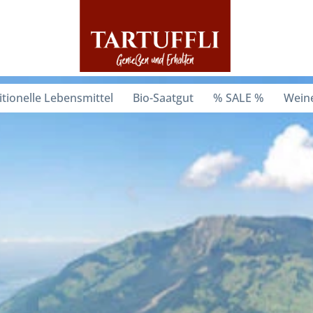
itionelle Lebensmittel
Bio-Saatgut
% SALE %
Weine