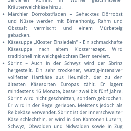
Servieren kommt in Würfel geschnittener
Kräuterweichkäse hinzu.
Märchler Dörrobstfladen
– Gehacktes Dörrobst
und Nüsse werden mit Birnenhonig, Rahm und
Obstsaft vermischt und einem Mürbeteig
gebacken.
Käsesuppe
„Kloster Einsiedeln“ - Ein schmackhafte
Käsesuppe nach altem Klosterrezept. Wird
traditionell mit weichgekochten Eiern serviert.
Sbrinz
– Auch in der Schwyz wird der Sbrinz
hergestellt. Ein sehr trockener, würzig-intensiver
vollfetter Hartkäse aus Heumilch, der zu den
ältesten Käsesorten Europas zählt. Er lagert
mindestens 16 Monate, besser zwei bis fünf Jahre.
Sbrinz wird nicht geschnitten, sondern gebrochen.
Er wird in der Regel gerieben. Meistens jedoch als
Reibekäse verwendet. Sbrinz ist der Innerschweizer
Käse schlechthin, er wird in den Kantonen Luzern,
Schwyz, Obwalden und Nidwalden sowie in Zug