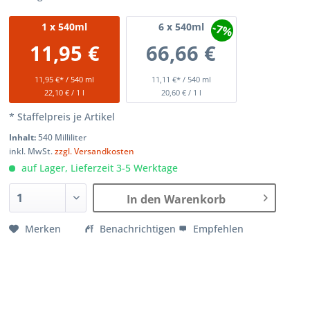
-7%
1
x 540ml
6
x 540ml
11,95 €
66,66 €
11,95 €* / 540 ml
11,11 €* / 540 ml
22,10 € / 1 l
20,60 € / 1 l
* Staffelpreis je Artikel
Inhalt:
540 Milliliter
inkl. MwSt.
zzgl. Versandkosten
auf Lager, Lieferzeit 3-5 Werktage
In den Warenkorb
Merken
Benachrichtigen
Empfehlen