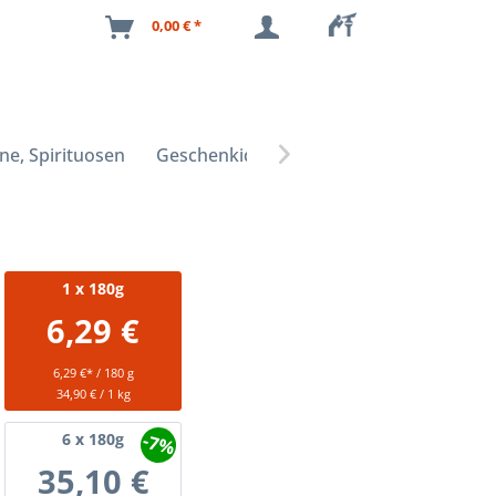
0,00 € *
ne, Spirituosen
Geschenkideen

1
x 180g
6,29 €
6,29 €* / 180 g
34,90 € / 1 kg
-7%
6
x 180g
35,10 €