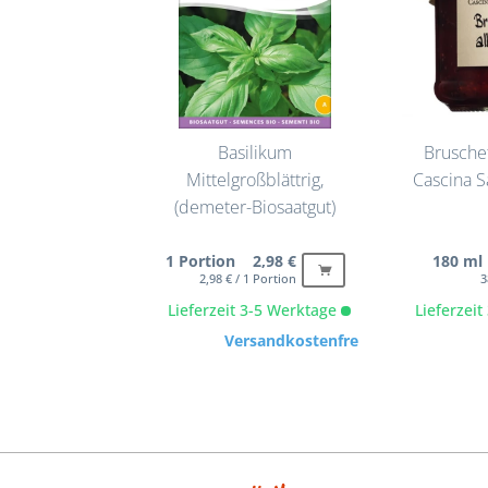
Basilikum
Bruschett
Mittelgroßblättrig,
Cascina Sa
(demeter-Biosaatgut)
1 Portion 2,98 €
180 ml
2,98 € / 1 Portion
3
Lieferzeit 3-5 Werktage
Lieferzei
Versandkostenfrei