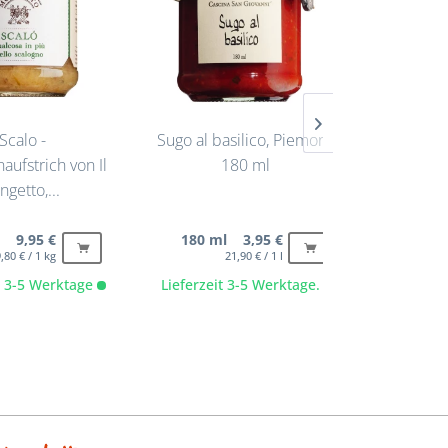
Scalo -
Sugo al basilico, Piemont,
Sala
aufstrich von Il
180 ml
O
getto,...
g 9,95 €
180 ml 3,95 €
1 Stck
,80 € / 1 kg
21,90 € / 1 l
17,
it 3-5 Werktage
Lieferzeit 3-5 Werktage.
Lieferze