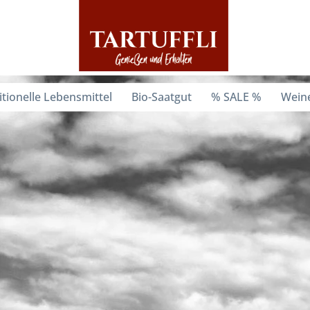
itionelle Lebensmittel
Bio-Saatgut
% SALE %
Weine