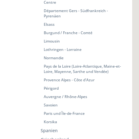
Centre
Département Gers - Südfrankreich -
Pyrenäen
Elsass
Burgund / Franche - Comté
Limousin
Lothringen - Lorraine
Normandie
Pays de la Loire (Loire-Atlantique, Maine-et-
Loire, Mayenne, Sarthe und Vendée)
Provence Alpes - Côte d'Azur
Périgord
Auvergne / Rhône-Alpes
Savoien
Paris und Île-de-France
Korsika
Spanien