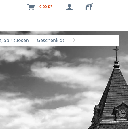
0,00 € *
, Spirituosen
Geschenkideen
