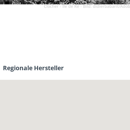
Clocher - Ile de Ré - Bild: didierbabarit/Ado
Regionale Hersteller