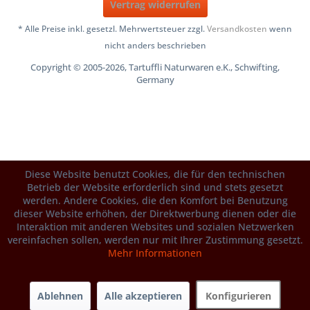
Vertrag widerrufen
* Alle Preise inkl. gesetzl. Mehrwertsteuer zzgl.
Versandkosten
wenn
nicht anders beschrieben
Copyright © 2005-2026, Tartuffli Naturwaren e.K., Schwifting,
Germany
Diese Website benutzt Cookies, die für den technischen
Betrieb der Website erforderlich sind und stets gesetzt
werden. Andere Cookies, die den Komfort bei Benutzung
dieser Website erhöhen, der Direktwerbung dienen oder die
Interaktion mit anderen Websites und sozialen Netzwerken
vereinfachen sollen, werden nur mit Ihrer Zustimmung gesetzt.
Mehr Informationen
Ablehnen
Alle akzeptieren
Konfigurieren